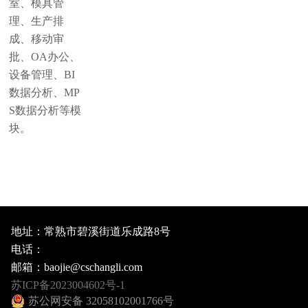
室、模具管
理、生产排
成、移动审
批、OA办公、
设备管理、BI
数据分析、MP
S数据分析等模
块。
地址：常熟市碧溪街道乐成路8号
电话：
邮箱：baojie@cschangli.com
苏ICP备2023004602号-1
苏公网安备 32058102001766号