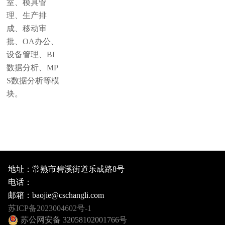
室、模具管
理、生产排
成、移动审
批、OA办公、
设备管理、BI
数据分析、MP
S数据分析等模
块。
地址：常熟市碧溪街道乐成路8号
电话：
邮箱：baojie@cschangli.com
苏ICP备2023004602号-1
苏公网安备 32058102001766号